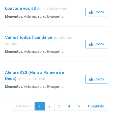
Louvor a vós #3
de Pe. Tarcízio Morais
Gosto
Momentos:
Aclamação ao Evangelho
Vamos todos ficar de pé
de João Vitor
Mariano
Gosto
Momentos:
Aclamação ao Evangelho
Aleluia #20 (Hino à Palavra de
Deus)
de Pe. Zé Luís, CSh
Gosto
Momentos:
Aclamação ao Evangelho
Anterior
1
2
3
4
5
Seguinte