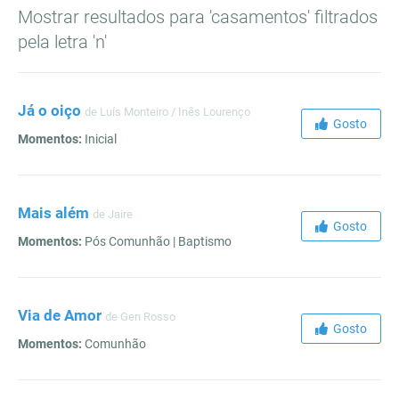
Mostrar resultados para 'casamentos' filtrados
pela letra 'n'
Já o oiço
de Luís Monteiro / Inês Lourenço
Gosto
Momentos:
Inicial
Mais além
de Jaire
Gosto
Momentos:
Pós Comunhão | Baptismo
Via de Amor
de Gen Rosso
Gosto
Momentos:
Comunhão