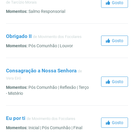
de Tarcízio Morais
Gosto
Momentos:
Salmo Responsorial
Obrigado II
de Movimento dos Focolares
Gosto
Momentos:
Pós Comunhão | Louvor
Consagração a Nossa Senhora
de
Vera Eiró
Gosto
Momentos:
Pós Comunhão | Reflexão | Terço
- Mistério
Eu por ti
de Movimento dos Focolares
Gosto
Momentos:
Inicial | Pós Comunhão | Final