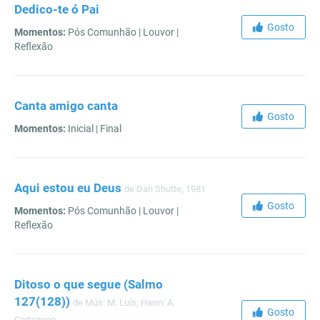
Dedico-te ó Pai
Gosto
Momentos:
Pós Comunhão | Louvor |
Reflexão
Canta amigo canta
Gosto
Momentos:
Inicial | Final
Aqui estou eu Deus
de Dan Shutte, 1981
Gosto
Momentos:
Pós Comunhão | Louvor |
Reflexão
Ditoso o que segue (Salmo
127(128))
de Mús: M. Luís; Harm: A.
Gosto
Cartageno