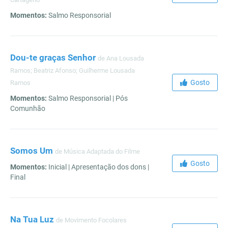
Momentos:
Salmo Responsorial
Dou-te graças Senhor
de Ana Lousada
Ramos; Beatriz Afonso; Guilherme Lousada
Gosto
Ramos
Momentos:
Salmo Responsorial | Pós
Comunhão
Somos Um
de Música Adaptada do Filme
Gosto
Momentos:
Inicial | Apresentação dos dons |
Final
Na Tua Luz
de Movimento Focolares