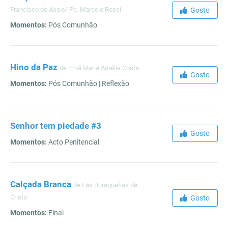
Francisco de Assis/ Pe. Marcelo Rossi
Gosto
Momentos:
Pós Comunhão
Hino da Paz
de Irmã Maria Amélia Costa
Gosto
Momentos:
Pós Comunhão | Reflexão
Senhor tem piedade #3
Gosto
Momentos:
Acto Penitencial
Calçada Branca
de Las Buraqueñas de
Cristo
Gosto
Momentos:
Final