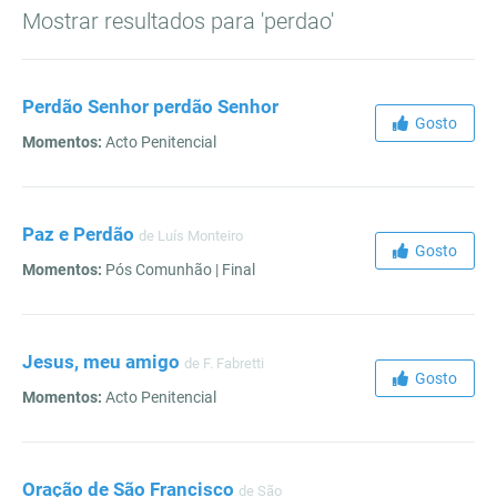
Mostrar resultados para 'perdao'
Perdão Senhor perdão Senhor
Gosto
Momentos:
Acto Penitencial
Paz e Perdão
de Luís Monteiro
Gosto
Momentos:
Pós Comunhão | Final
Jesus, meu amigo
de F. Fabretti
Gosto
Momentos:
Acto Penitencial
Oração de São Francisco
de São