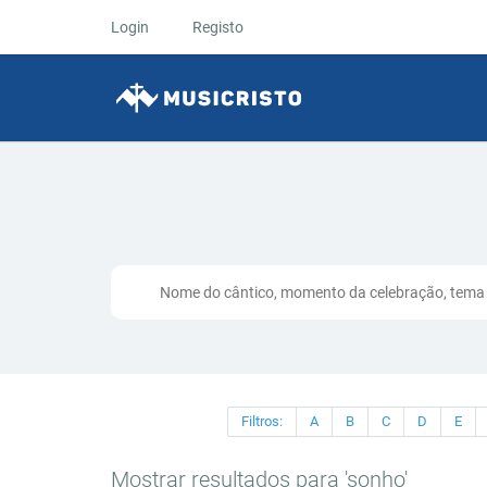
Login
Registo
Filtros:
A
B
C
D
E
Mostrar resultados para 'sonho'