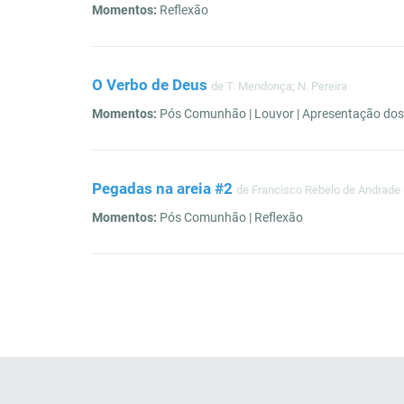
Momentos:
Reflexão
O Verbo de Deus
de T. Mendonça; N. Pereira
Momentos:
Pós Comunhão | Louvor | Apresentação do
Pegadas na areia #2
de Francisco Rebelo de Andrade 
Momentos:
Pós Comunhão | Reflexão