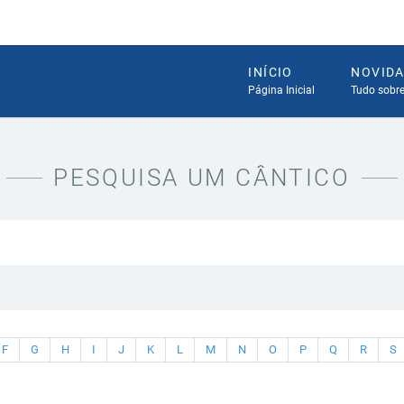
INÍCIO
NOVID
Página Inicial
Tudo sobr
PESQUISA UM CÂNTICO
F
G
H
I
J
K
L
M
N
O
P
Q
R
S