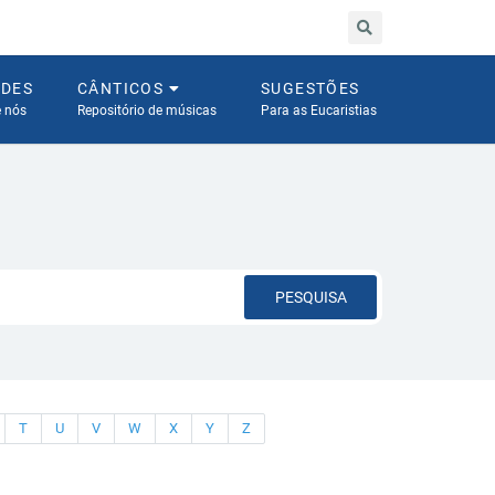
ADES
CÂNTICOS
SUGESTÕES
e nós
Repositório de músicas
Para as Eucaristias
PESQUISA
T
U
V
W
X
Y
Z