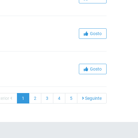
Gosto
Gosto
erior
1
2
3
4
5
Seguinte