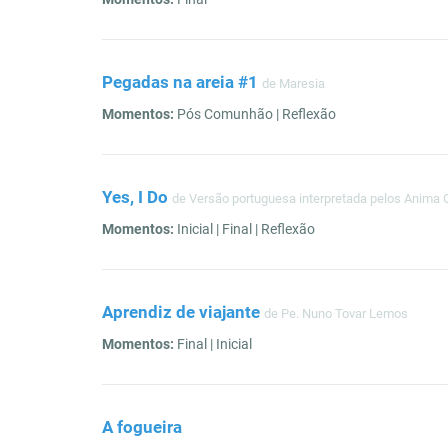
Pegadas na areia #1
de Maresia
Momentos:
Pós Comunhão | Reflexão
Yes, I Do
de Versão portuguesa interpretada pelos Anima C
Momentos:
Inicial | Final | Reflexão
Aprendiz de viajante
de Pe. Nuno Tovar Lemos
Momentos:
Final | Inicial
A fogueira