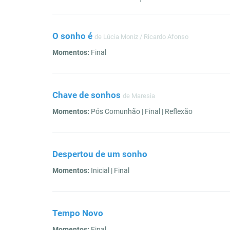
O sonho é
de Lúcia Moniz / Ricardo Afonso
Momentos:
Final
Chave de sonhos
de Maresia
Momentos:
Pós Comunhão | Final | Reflexão
Despertou de um sonho
Momentos:
Inicial | Final
Tempo Novo
Momentos:
Final