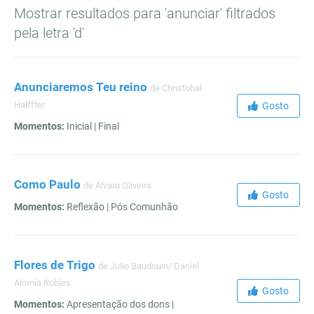
Mostrar resultados para 'anunciar' filtrados
pela letra 'd'
Anunciaremos Teu reino
de Christobal
Halffter
Gosto
Momentos:
Inicial | Final
Como Paulo
de Álvaro Oliveira
Gosto
Momentos:
Reflexão | Pós Comunhão
Flores de Trigo
de Julio Baudouin/ Daniel
Alomía Robles
Gosto
Momentos:
Apresentação dos dons |