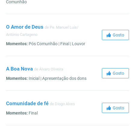
Comunhão
O Amor de Deus
de Pe. Manuel Luís/
António Cartageno
Gosto
Momentos:
Pós Comunhão | Final | Louvor
A Boa Nova
de Álvaro Oliveira
Gosto
Momentos:
Inicial | Apresentação dos dons
Comunidade de fé
de Diogo Alves
Gosto
Momentos:
Final