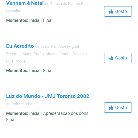
Venham é Natal
de Tereza de Fátima R. de
Carvalho
Gosto
Momentos:
Inicial | Final
Eu Acredito
de Letra: Pe. José Miguel
Pereira e Maria Durão; Música: Carlos Garcia e
Gosto
Luís Roque
Momentos:
Inicial | Final
Luz do Mundo - JMJ Toronto 2002
de Robert Lebel
Gosto
Momentos:
Inicial | Apresentação dos dons |
Final