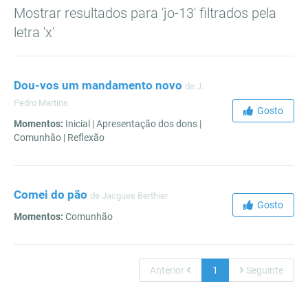
Mostrar resultados para 'jo-13' filtrados pela
letra 'x'
Dou-vos um mandamento novo
de J.
Pedro Martins
Gosto
Momentos:
Inicial | Apresentação dos dons |
Comunhão | Reflexão
Comei do pão
de Jacgues Berthier
Gosto
Momentos:
Comunhão
Anterior
1
Seguinte