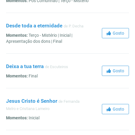
Momentos:
Pós Comunhão | Terço - Mistério
Desde toda a eternidade
de P. Decha
Gosto
Momentos:
Terço - Mistério | Inicial |
Apresentação dos dons | Final
Deixa a tua terra
de Escuteiros
Gosto
Momentos:
Final
Jesus Cristo é Senhor
de Fernanda
Melro e Cristiana Lameiro
Gosto
Momentos:
Inicial