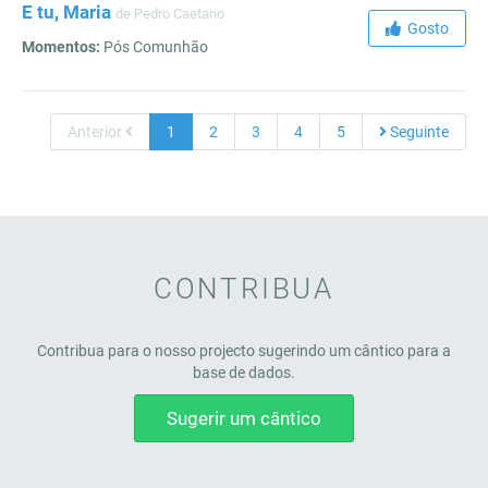
E tu, Maria
de Pedro Caetano
Gosto
Momentos:
Pós Comunhão
Anterior
1
2
3
4
5
Seguinte
CONTRIBUA
Contribua para o nosso projecto sugerindo um cântico para a
base de dados.
Sugerir um cântico