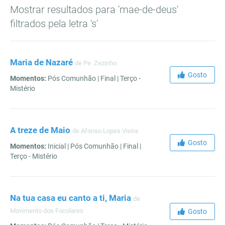
Mostrar resultados para 'mae-de-deus'
filtrados pela letra 's'
Maria de Nazaré
de Pe. Zezinho
Gosto
Momentos:
Pós Comunhão | Final | Terço -
Mistério
A treze de Maio
de Afonso Lopes Vieira
Gosto
Momentos:
Inicial | Pós Comunhão | Final |
Terço - Mistério
Na tua casa eu canto a ti, Maria
de
Movimento dos Focolares
Gosto