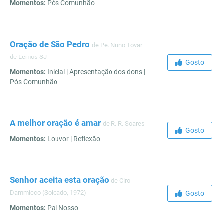
Momentos:
Pós Comunhão
Oração de São Pedro
de Pe. Nuno Tovar
de Lemos SJ
Gosto
Momentos:
Inicial | Apresentação dos dons |
Pós Comunhão
A melhor oração é amar
de R. R. Soares
Gosto
Momentos:
Louvor | Reflexão
Senhor aceita esta oração
de Ciro
Dammicco (Soleado, 1972)
Gosto
Momentos:
Pai Nosso