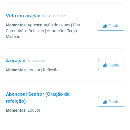
Vida em oração
de MEJShalom
Momentos:
Apresentação dos dons | Pós
Gosto
Comunhão | Reflexão | Adoração | Terço -
Mistério
A oração
de Maresia
Gosto
Momentos:
Louvor | Reflexão
Abençoai Senhor (Oração da
refeição)
Gosto
Momentos:
Louvor