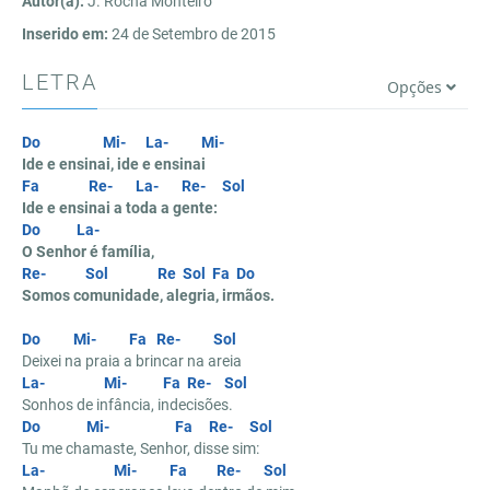
Autor(a):
J. Rocha Monteiro
Inserido em:
24 de Setembro de 2015
LETRA
Opções
Do
Mi-
La-
Mi-
Ide e ensinai, ide e ensinai
Fa
Re-
La-
Re-
Sol
Ide e ensinai a toda a gente:
Do
La-
O Senhor é família,
Re-
Sol
Re
Sol
Fa
Do
Somos comunidade, alegria, irmãos.
Do
Mi-
Fa
Re-
Sol
Deixei na praia a brincar na areia
La-
Mi-
Fa
Re-
Sol
Sonhos de infância, indecisões.
Do
Mi-
Fa
Re-
Sol
Tu me chamaste, Senhor, disse sim:
La-
Mi-
Fa
Re-
Sol