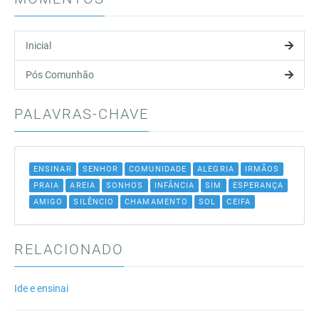
Inicial
Pós Comunhão
PALAVRAS-CHAVE
ENSINAR
SENHOR
COMUNIDADE
ALEGRIA
IRMÃOS
PRAIA
AREIA
SONHOS
INFÂNCIA
SIM
ESPERANÇA
AMIGO
SILÊNCIO
CHAMAMENTO
SOL
CEIFA
RELACIONADO
Ide e ensinai