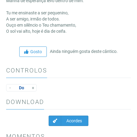
Manhã de esperança levo dentro de mim.
Tu me ensinaste a ser pequenino,
A ser amigo, irmão de todos.
Ouço em silêncio o Teu chamamento,
O sol vai alto, hoje é dia de ceifa.
Ainda ninguém gosta deste cântico.
Gosto
CONTROLOS
-
Do
+
DOWNLOAD
Acordes
MOMENTOS