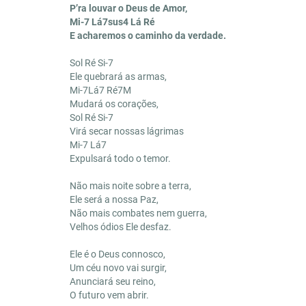
P’ra louvar o Deus de Amor,
Mi-7 Lá7sus4 Lá Ré
E acharemos o caminho da verdade.
Sol Ré Si-7
Ele quebrará as armas,
Mi-7Lá7 Ré7M
Mudará os corações,
Sol Ré Si-7
Virá secar nossas lágrimas
Mi-7 Lá7
Expulsará todo o temor.
Não mais noite sobre a terra,
Ele será a nossa Paz,
Não mais combates nem guerra,
Velhos ódios Ele desfaz.
Ele é o Deus connosco,
Um céu novo vai surgir,
Anunciará seu reino,
O futuro vem abrir.