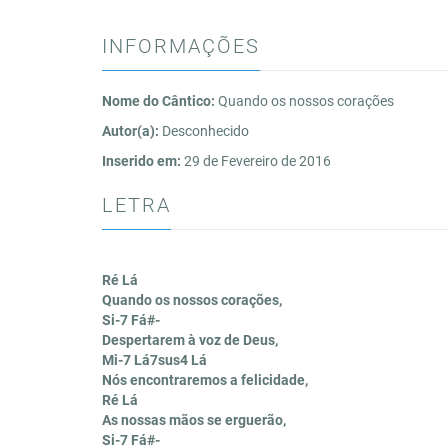
INFORMAÇÕES
Nome do Cântico:
Quando os nossos corações
Autor(a):
Desconhecido
Inserido em:
29 de Fevereiro de 2016
LETRA
Ré Lá
Quando os nossos corações,
Si-7 Fá#-
Despertarem à voz de Deus,
Mi-7 Lá7sus4 Lá
Nós encontraremos a felicidade,
Ré Lá
As nossas mãos se erguerão,
Si-7 Fá#-