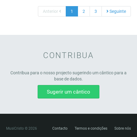
Anterior
1
2
3
Seguinte
CONTRIBUA
Contribua para o nosso projecto sugerindo um cântico para a
base de dados.
Sugerir um cântico
MusiCristo © 2026
Contacto
Termos e condições
Sobre nós