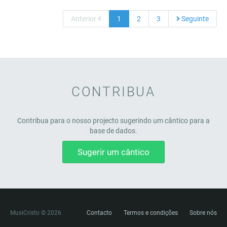
Anterior
1
2
3
Seguinte
CONTRIBUA
Contribua para o nosso projecto sugerindo um cântico para a
base de dados.
Sugerir um cântico
MusiCristo © 2026
Contacto
Termos e condições
Sobre nós