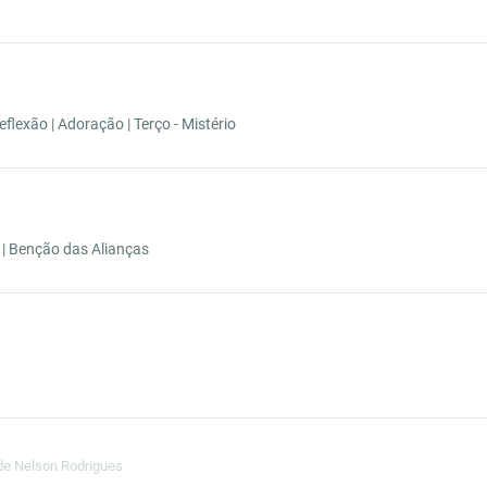
lexão | Adoração | Terço - Mistério
| Benção das Alianças
de Nelson Rodrigues