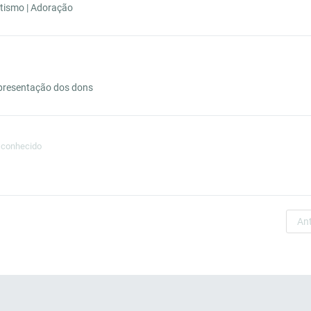
tismo | Adoração
 Apresentação dos dons
sconhecido
Ant