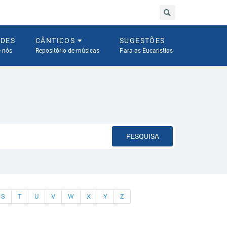
ADES
CÂNTICOS
SUGESTÕES
e nós
Repositório de músicas
Para as Eucaristias
PESQUISA
S
T
U
V
W
X
Y
Z