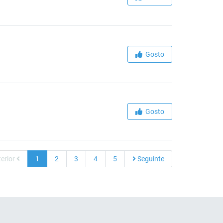
Gosto
Gosto
erior
1
2
3
4
5
Seguinte