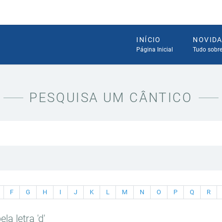
INÍCIO
NOVID
Página Inicial
Tudo sobr
PESQUISA UM CÂNTICO
F
G
H
I
J
K
L
M
N
O
P
Q
R
la letra 'd'