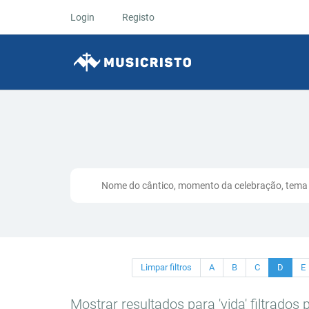
Login
Registo
Limpar filtros
A
B
C
D
E
Mostrar resultados para 'vida' filtrados pe