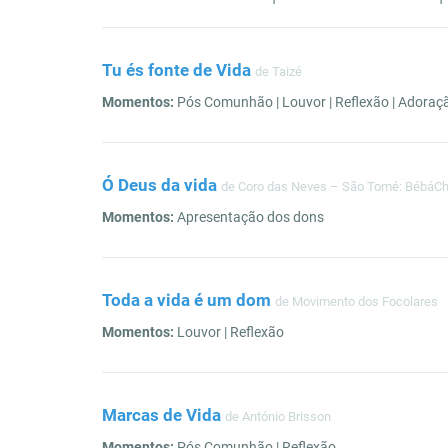
Tu és fonte de Vida
de Taizé
Momentos:
Pós Comunhão | Louvor | Reflexão | Adoração
Ó Deus da vida
de Coro das Neves – São Tomé: BébáCh
Momentos:
Apresentação dos dons
Toda a vida é um dom
de Movimento dos Focolares
Momentos:
Louvor | Reflexão
Marcas de Vida
de António Brisson
Momentos:
Pós Comunhão | Reflexão