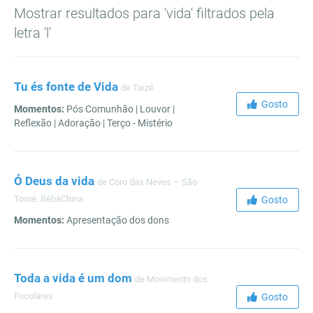
Mostrar resultados para 'vida' filtrados pela
letra 'l'
Tu és fonte de Vida
de Taizé
Gosto
Momentos:
Pós Comunhão | Louvor |
Reflexão | Adoração | Terço - Mistério
Ó Deus da vida
de Coro das Neves – São
Tomé: BébáChina
Gosto
Momentos:
Apresentação dos dons
Toda a vida é um dom
de Movimento dos
Focolares
Gosto